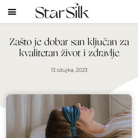
Skip
to
content
Zašto je dobar san ključan za
kvalitetan život i zdravlje
13 ožujka, 2023