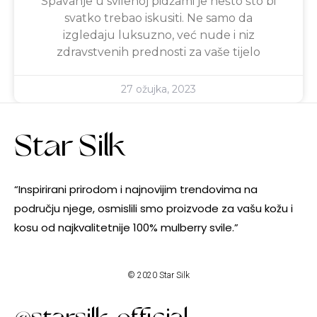
Spavanje u svilenoj pidžami je nešto što bi
svatko trebao iskusiti. Ne samo da
izgledaju luksuzno, već nude i niz
zdravstvenih prednosti za vaše tijelo
27 ožujka, 2023
Star Silk
“Inspirirani prirodom i najnovijim trendovima na
području njege, osmislili smo proizvode za vašu kožu i
kosu od najkvalitetnije 100% mulberry svile.”
© 2020 Star Silk