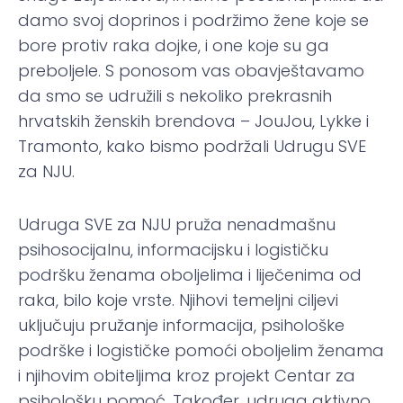
damo svoj doprinos i podržimo žene koje se
bore protiv raka dojke, i one koje su ga
preboljele. S ponosom vas obavještavamo
da smo se udružili s nekoliko prekrasnih
hrvatskih ženskih brendova – JouJou, Lykke i
Tramonto, kako bismo podržali Udrugu SVE
za NJU.
Udruga SVE za NJU pruža nenadmašnu
psihosocijalnu, informacijsku i logističku
podršku ženama oboljelima i liječenima od
raka, bilo koje vrste. Njihovi temeljni ciljevi
uključuju pružanje informacija, psihološke
podrške i logističke pomoći oboljelim ženama
i njihovim obiteljima kroz projekt Centar za
psihološku pomoć. Također, udruga aktivno