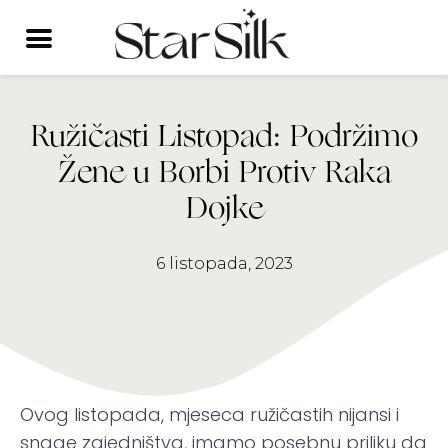
Skip
to
content
Ružičasti Listopad: Podržimo
Žene u Borbi Protiv Raka
Dojke
6 listopada, 2023
Ovog listopada, mjeseca ružičastih nijansi i
snage zajedništva, imamo posebnu priliku da