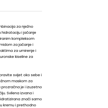
mbinacija za nježno
 hidrataciju i jačanje
ntiranim kompleksom
amidom za jačanje i
raktima za umirenje i
luronske kiseline za
ravite svijet oko sebe i
 nježnom maskom za
 prozračna je i izuzetno
iju. Svilena izvana i
 hidratizirana znači samo
nu kremu i prethodno