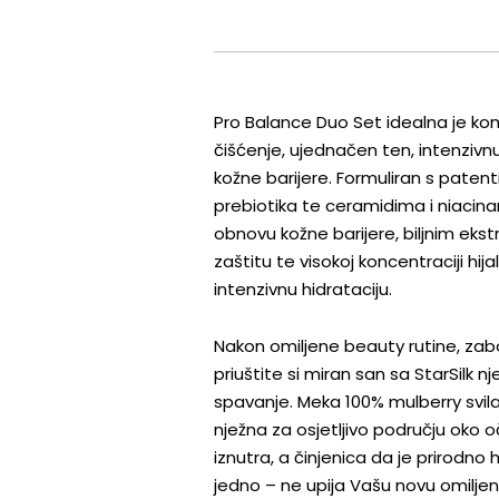
Pro Balance Duo Set idealna je ko
čišćenje, ujednačen ten, intenzivnu
kožne barijere. Formuliran s pate
prebiotika te ceramidima i niacin
obnovu kožne barijere, biljnim ekst
zaštitu te visokoj koncentraciji hija
intenzivnu hidrataciju.
Nakon omiljene beauty rutine, zabo
priuštite si miran san sa StarSilk
spavanje. Meka 100% mulberry svila
nježna za osjetljivo području oko oč
iznutra, a činjenica da je prirodno
jedno – ne upija Vašu novu omilje