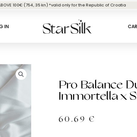
BOVE 100€ (754, 35 kn) *valid only for the Republic of Croatia
G IN
CA
Pro Balance D
Immortella x S
60.69
€
Pro