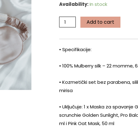
Availability:
In stock
Balance
Duo
Add to cart
Set
Immortella
x
StarSilk
• Specifikacije:
quantity
• 100% Mulberry silk – 22 momme, 6
• Kozmetički set bez parabena, sili
mirisa
• Uključuje: 1 x Maska za spavanje G
scrunchie Golden Sunlight, Pro Ba
ml i Pink Oat Mask, 50 ml