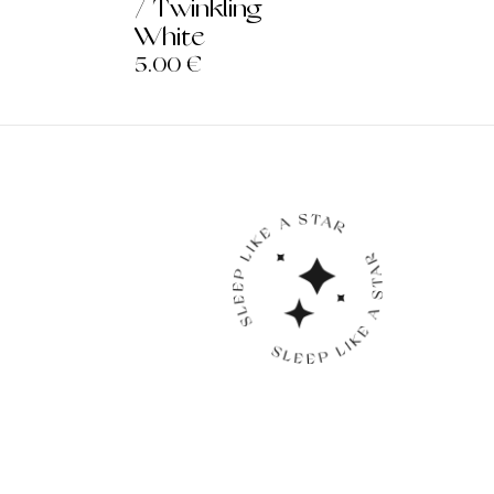
/ Twinkling
White
5.00
€